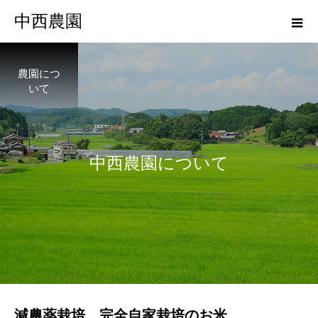
中西農園
農園につ
いて
中
西
農
園
に
つ
い
て
減農薬栽培、完全自家栽培のお米。