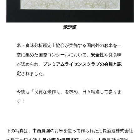
認定証
米・食味分析鑑定士協会が実施する国内外のお米を一
堂に集めた国際コンクールにおいて、安全性や良食味
が認められ、
プレミアムライセンスクラブの会員と認
定
されました。
今後も「良質な米作り」を求め、日々精進して参りま
す！
下の写真は、中西農園のお米を使って作られた油長酒造株式会社
の珠玉の日本酒「
風の森 秋津穂 507
」です。中西農園の酒米