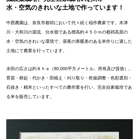
水・空気のきれいな土地で作っています！
中西農園は、奈良市都祁において代々続く稲作農家です。木津
川・大和川の源流、分水嶺である標高約４５０ｍの都祁高原の
水・空気のきれいな環境で、昼夜の寒暖差のある米作りに適した
土地にて農業を行っています。
水田の広さは約８ｈａ（80,000平方メートル。所有及び賃借）。
育苗・耕起・代かき・田植え・刈り取り・乾燥調整・色彩選別・
石抜き・精米といったすべての農作業を行い、完全自家栽培であ
る米を販売しています。