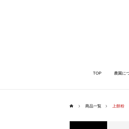
TOP
農園に
商品一覧
上餅粉